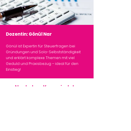
Dozentin: Gönül Nar
Gönül ist Expertin für Steuerfragen bei
Gründungen und Solo-Selbstständigkeit
und erklärt komplexe Themen mit viel
Geduld und Praxisbezug – ideal für den
Einstieg!
Nach dem Kurs wirst du:
✔️ Keine Angst mehr vor Briefen vom
Finanzamt haben
✔️ Wissen, wie du deine Einnahmen und
Ausgaben dokumentierst
✔️ Klarheit über deine steuerlichen
Pflichten haben