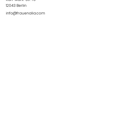
12043
Berlin
info@frauenalia.com
Telefon
+
49 (0) 30 28 65 63 04
Folgt uns auf
Instagram
LinkedIn
YouTube
Facebook
Quick Links
Impressum &
Datenschutzerklärung
© 2024 by Frauenalia.