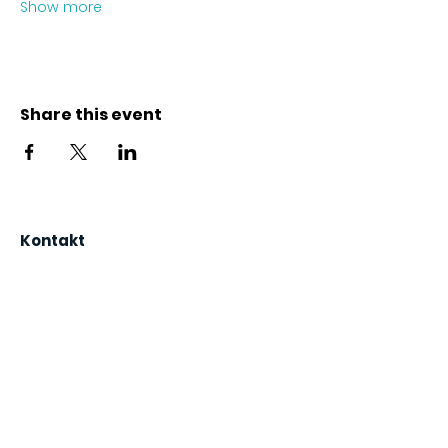
Show more
Share this event
Kontakt
Karl-Marx-Str. 78
12043
Berlin
info@frauenalia.com
Telefon
+
49 (0) 30 28 65 63 04
Folgt uns auf
Instagram