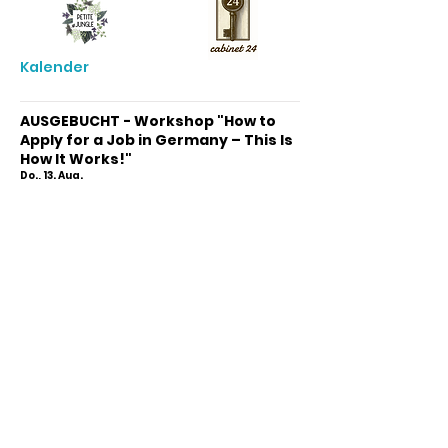
Kalender
AUSGEBUCHT - Workshop "How to
Apply for a Job in Germany – This Is
How It Works!"
Do., 13. Aug.
Anmeldung
Workshop: Deine Erfahrungen
zählen – Berufseinstieg in
Deutschland
Mo., 24. Aug.
Anmeldung
Info-Treffen Possible auf Deutsch
Mi., 26. Aug.