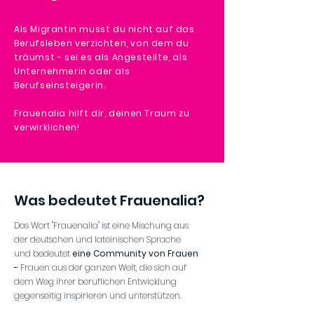
Als Migrantin musst du nicht auf das
Berufsleben verzichten, von dem du
träumst - sei es als Angestellte, als
Unternehmerin oder als
Berufseinsteigerin.
Frauenalia hilft dir, deinen Traum zu
verwirklichen!
Was bedeutet Frauenalia?
Das Wort "Frauenalia" ist eine Mischung aus
der deutschen und lateinischen Sprache
und bedeutet
eine Community von Frauen
-
Frauen aus der ganzen Welt, die sich auf
dem Weg ihrer beruflichen Entwicklung
gegenseitig inspirieren und unterstützen.