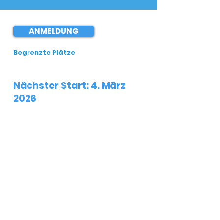
ANMELDUNG
Begrenzte Plätze
Nächster Start: 4. März
2026
Dauer:
2 Tage pro Woche. 4. März bis
24. Juni.
Begrenzte Plätze:
max. 12
Teilnehmerinnen
Kosten:
Kosteneigenanteil von
160 €
für das gesamte
Programm
,
bezahlbar per
Überweisung spätestens drei Tage
nach Bestätigung des Platzes. Eine
Ratenzahlung ist nach Absprache