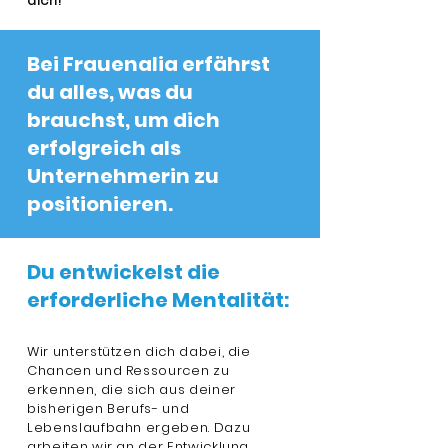
dich!
Bei Frauenalia erfährst
du alles, was du
brauchst, um dich
erfolgreich als
Unternehmerin zu
positionieren.
Du entwickelst die
erforderliche Mentalität:
Wir unterstützen dich dabei, die
Chancen und Ressourcen zu
erkennen, die sich aus deiner
bisherigen Berufs- und
Lebenslaufbahn ergeben. Dazu
arbeiten wir an der Entwicklung