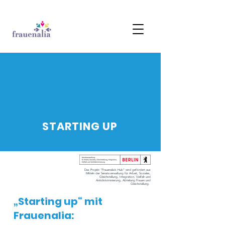
STARTING UP
Das Projekt "Frauenalia’s Hub" wird gefördert aus
Mitteln der Senatsver
waltung für Arbeit, Soziales,
Gleichstellung, Integration, Vielfalt und
Antidiskriminierung, Abteilung Frauen und
Gleichstellung.
„Starting up“ mit
Frauenalia: