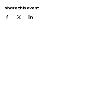
Share this event
Kontakt
Karl-Marx-Str. 78
12043
Berlin
info@frauenalia.com
Telefon
+
49 (0) 30 28 65 63 04
Folgt uns auf
Instagram
LinkedIn
YouTube
Facebook