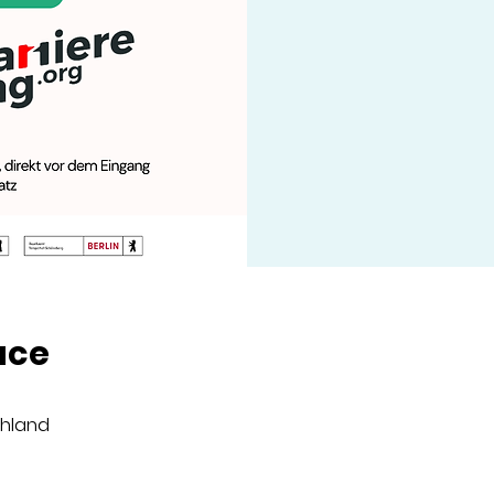
ace
schland