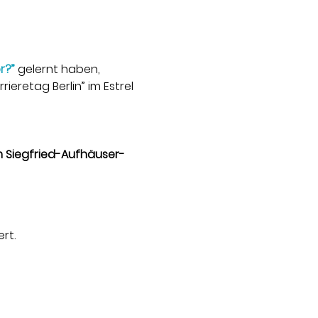
r?”
 gelernt haben, 
retag Berlin” im Estrel 
m Siegfried-Aufhäuser-
rt.