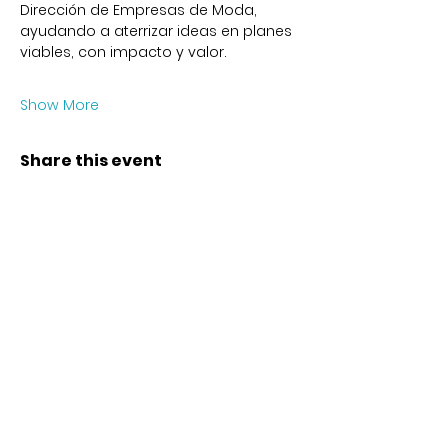
Dirección de Empresas de Moda, 
ayudando a aterrizar ideas en planes 
viables, con impacto y valor.
Show More
Share this event
Contact
Karl-Marx-Str. 78
12043
Berlin
info@frauenalia.com
Telefon
+
49 (0) 30 28 65 63 04