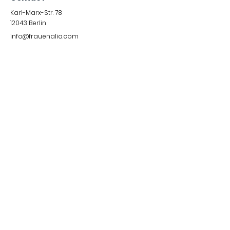
Karl-Marx-Str. 78
12043
Berlin
info@frauenalia.com
Telefon
+
49 (0) 30 28 65 63 04
Follow us
Instagram
LinkedIn
YouTube
Facebook
Quick Links
Impressum &
Datenschutzerklärung
© 2024 by Frauenalia.