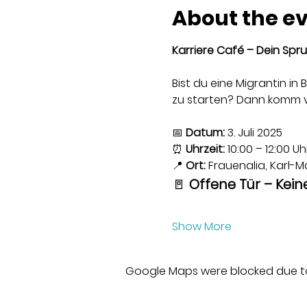
About the e
Karriere Café – Dein Spru
Bist du eine Migrantin in
zu starten? Dann komm v
📅 
Datum: 
3. Juli 2025
⏰ 
Uhrzeit:
 10:00 – 12:00 Uh
📍 
Ort:
 Frauenalia, Karl-Ma
🚪 
Offene Tür – Kei
Show More
Google Maps were blocked due to 