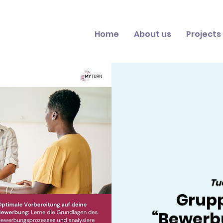
Home
About us
Projects
Tue
Grup
“Bewerb