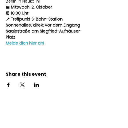
Berlin in Neukölln!
📅 Mittwoch, 2. Oktober
⏰ 10:00 Uhr
📍 Treffpunkt S-Bahn-Station 
Sonnenallee, direkt vor dem Eingang 
Saalestraße am Siegfried-Aufhäuser-
Platz
Melde dich hier an!
Share this event
Contact
Karl-Marx-Str. 78
12043
Berlin