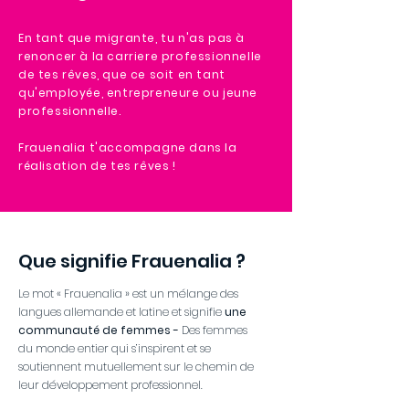
En tant que migrante, tu n'as pas à
renoncer à la carriere professionnelle
de tes rêves, que ce soit en tant
qu'employée, entrepreneure ou jeune
professionnelle.
Frauenalia t'accompagne dans la
réalisation de tes rêves !
Que signifie Frauenalia ?
Le mot « Frauenalia » est un mélange des
langues allemande et latine et signifie
une
communauté de femmes -
Des femmes
du monde entier qui s’inspirent et se
soutiennent mutuellement sur le chemin de
leur développement professionnel.