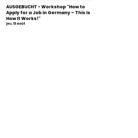
AUSGEBUCHT - Workshop "How to
Apply for a Job in Germany – This Is
How It Works!"
jeu. 13 août
En savoir plus
Workshop: Deine Erfahrungen
zählen – Berufseinstieg in
Deutschland
lun. 24 août
En savoir plus
Info-Treffen Possible auf Deutsch
mer. 26 août
En savoir plus
Sprachcafé – Deutsch üben,
gemeinsam lernen & vernetzen
mer. 26 août