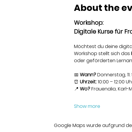
About the e
Workshop:
Digitale Kurse für Fr
Möchtest du deine digita
Workshop stellt sich das 
oder geförderten Lernang
📅 
Wann?
 Donnerstag, 11
⏰ 
Uhrzeit:
 10:00 – 12:00 Uh
📍 
Wo?
 Frauenalia, Karl-
Show more
Google Maps wurde aufgrund der A