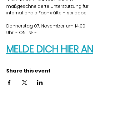
maßgeschneiderte Unterstützung für 
internationale Fachkräfte – sei dabei!
Donnerstag 07. November um 14:00 
Uhr. - ONLINE -
MELDE DICH HIER AN
Share this event
Kontakt
Karl-Marx-Str. 78
12043
Berlin
info@frauenalia.com