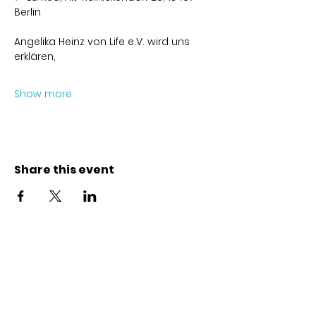
Berlin
Angelika Heinz von Life e.V. wird uns 
erklären,
Show more
Share this event
Kontakt
Karl-Marx-Str. 78
12043
Berlin
info@frauenalia.com