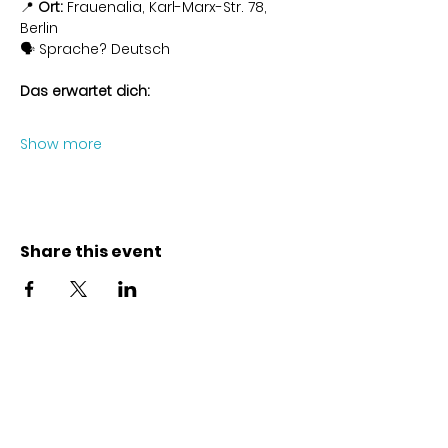
📍 
Ort:
 Frauenalia, Karl-Marx-Str. 78, 
Berlin
🗣 Sprache? Deutsch
Das erwartet dich:
Show more
Share this event
Kontakt
Karl-Marx-Str. 78
12043
Berlin