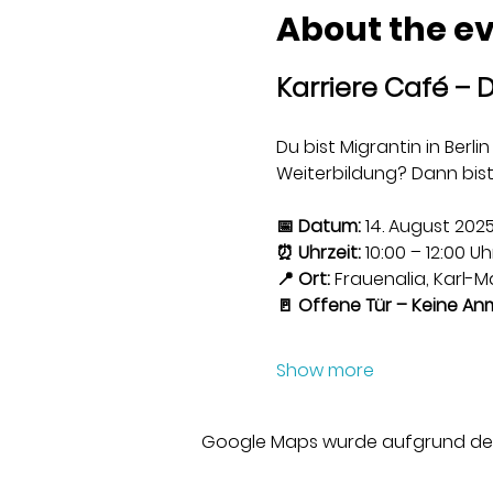
About the e
Karriere Café – D
Du bist Migrantin in Berl
Weiterbildung? Dann bist
📅 Datum:
 14. August 202
⏰ Uhrzeit:
 10:00 – 12:00 Uh
📍 Ort:
 Frauenalia, Karl-Ma
🚪 Offene Tür – Keine An
Show more
Google Maps wurde aufgrund der A