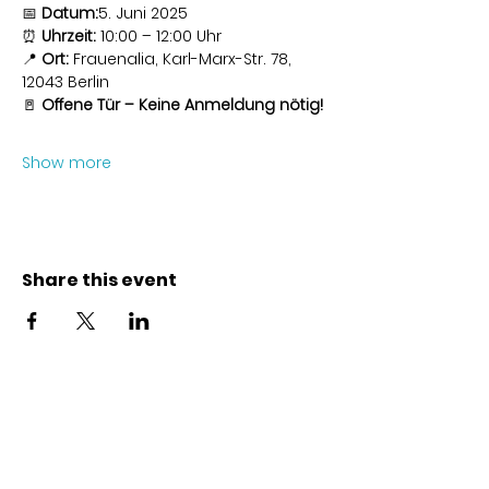
📅 
Datum:
5. Juni 2025
⏰ 
Uhrzeit:
 10:00 – 12:00 Uhr
📍 
Ort:
 Frauenalia, Karl-Marx-Str. 78, 
12043 Berlin
🚪 
Offene Tür – Keine Anmeldung nötig!
Show more
Share this event
Kontakt
Karl-Marx-Str. 78
12043
Berlin