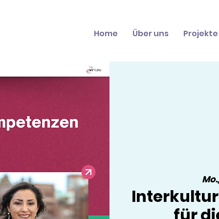
Home
Über uns
Projekte
Mo.,
Interkultu
für d