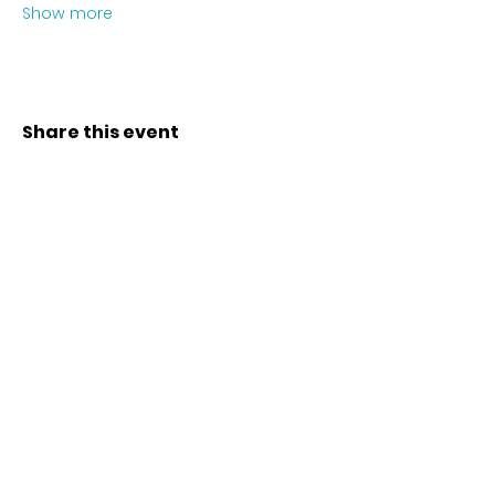
Show more
Share this event
Kontakt
Karl-Marx-Str. 78
12043
Berlin
info@frauenalia.com
Telefon
+
49 (0) 30 28 65 63 04
Folgt uns auf
Instagram