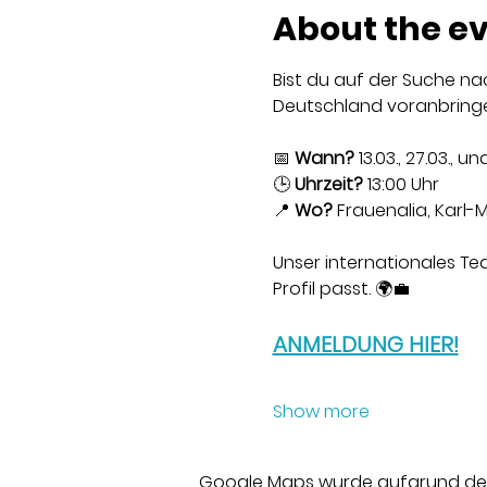
About the e
Bist du auf der Suche na
Deutschland voranbringen
📅 
Wann?
 13.03., 27.03., un
🕒 
Uhrzeit?
 13:00 Uhr
📍 
Wo?
 Frauenalia, Karl-M
Unser internationales Te
Profil passt. 🌍💼
ANMELDUNG HIER!
Show more
Google Maps wurde aufgrund der A