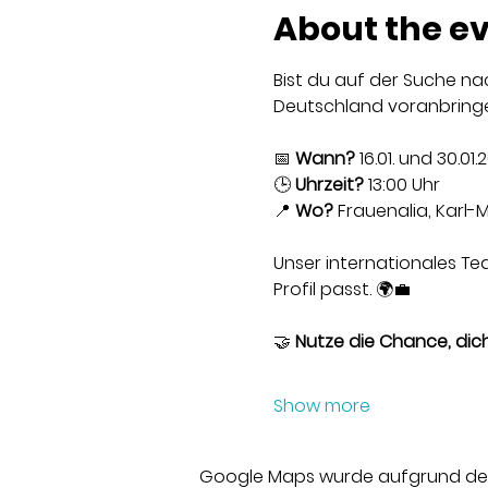
About the e
Bist du auf der Suche na
Deutschland voranbringen
📅 
Wann?
 16.01. und 30.01.
🕒 
Uhrzeit?
 13:00 Uhr
📍 
Wo?
 Frauenalia, Karl-M
Unser internationales Te
Profil passt. 🌍💼
🤝 
Nutze die Chance, dich 
Show more
Google Maps wurde aufgrund der A