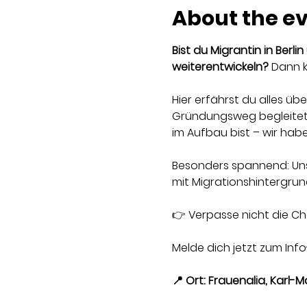
About the e
Bist du Migrantin in Berl
weiterentwickeln? 
Dann k
Hier erfährst du alles üb
Gründungsweg begleitet. 
im Aufbau bist – wir hab
Besonders spannend: Un
mit Migrationshintergrun
👉 Verpasse nicht die Ch
Melde dich jetzt zum Inf
📍 Ort: Frauenalia, Karl-Ma