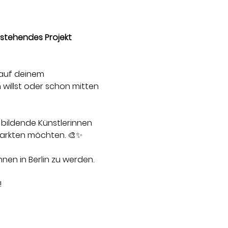
estehendes Projekt 
 auf deinem 
willst oder schon mitten 
n bildende Künstlerinnen 
rmarkten möchten. 🎨✨
nen in Berlin zu werden.
!