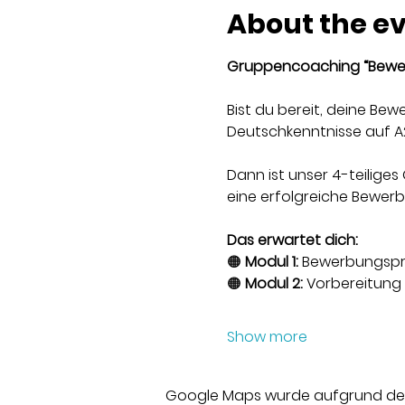
About the e
Gruppencoaching “Bewer
Bist du bereit, deine Be
Deutschkenntnisse auf A
Dann ist unser 4-teiliges
eine erfolgreiche Bewer
Das erwartet dich:
🟠 
Modul 1:
 Bewerbungspr
🟠 
Modul 2:
 Vorbereitung
Show more
Google Maps wurde aufgrund der A