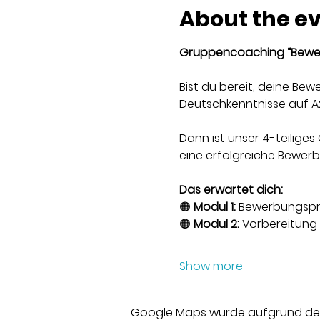
About the e
Gruppencoaching “Bewer
Bist du bereit, deine Be
Deutschkenntnisse auf A
Dann ist unser 4-teiliges
eine erfolgreiche Bewer
Das erwartet dich:
🟠 
Modul 1:
 Bewerbungspr
🟠 
Modul 2:
 Vorbereitung
Show more
Google Maps wurde aufgrund der A