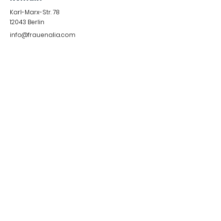
Karl-Marx-Str. 78
12043
Berlin
info@frauenalia.com
Telefon
+
49 (0) 30 28 65 63 04
Folgt uns auf
Instagram
LinkedIn
YouTube
Facebook
Quick Links
Impressum &
Datenschutzerklärung
© 2024 by Frauenalia.