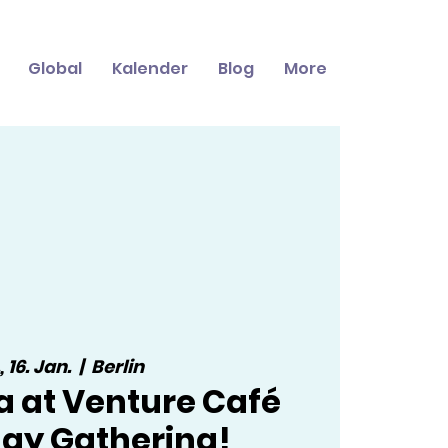
Global
Kalender
Blog
More
, 16. Jan.
  |  
Berlin
a at Venture Café
ay Gathering!