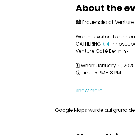
About the e
🏙️ Frauenalia at Venture
We are excited to announ
GATHERING 
#4
: Innoscap
Venture Café Berlin! 🚀
🗓 When: January 16, 2025
🕔 Time: 5 PM - 8 PM
Show more
Google Maps wurde aufgrund der A