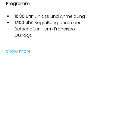
Programm
:
16:30 Uhr:
 Einlass und Anmeldung
17:00 Uhr:
 Begrüßung durch den 
Botschafter, Herrn Francisco 
Quiroga
Show more
Share this event
Kontakt
Karl-Marx-Str. 78