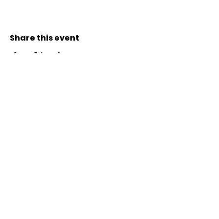
Share this event
Kontakt
Karl-Marx-Str. 78
12043
Berlin
info@frauenalia.com
Telefon
+
49 (0) 30 28 65 63 04
Folgt uns auf
Instagram
LinkedIn
YouTube