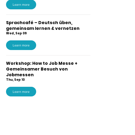
Learn more
Sprachcafé – Deutsch üben,
gemeinsam lernen & vernetzen
Wed, Sep 09
Learn more
Workshop: How to Job Messe +
Gemeinsamer Besuch von
Jobmessen
Thu, Sep 10
Learn more
Load More