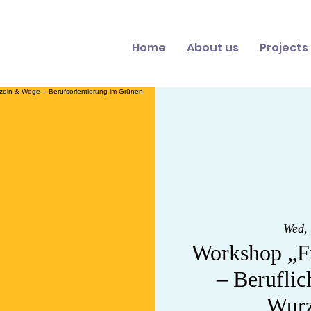
Home
About us
Projects
Wed, 
Workshop „Fr
– Beruflic
Wurz