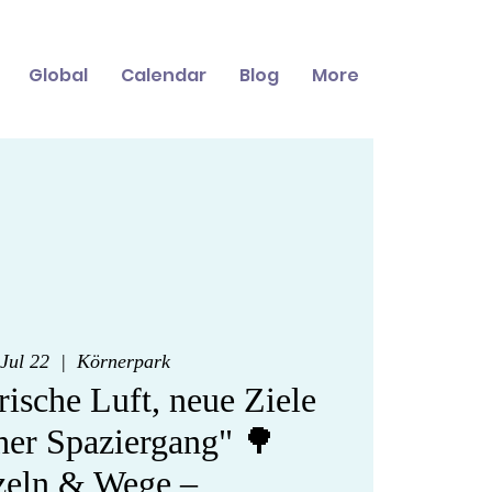
Global
Calendar
Blog
More
Jul 22
  |  
Körnerpark
ische Luft, neue Ziele
her Spaziergang" 🌳
eln & Wege –