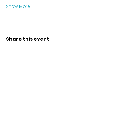
Show More
Share this event
Contact
Karl-Marx-Str. 78
12043
Berlin
info@frauenalia.com
Telefon
+
49 (0) 30 28 65 63 04
Follow us
Instagram