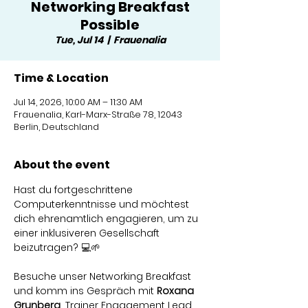
Networking Breakfast
Possible
Tue, Jul 14
  |  
Frauenalia
Time & Location
Jul 14, 2026, 10:00 AM – 11:30 AM
Frauenalia, Karl-Marx-Straße 78, 12043
Berlin, Deutschland
About the event
Hast du fortgeschrittene 
Computerkenntnisse und möchtest 
dich ehrenamtlich engagieren, um zu 
einer inklusiveren Gesellschaft 
beizutragen? 💻🌱
Besuche unser Networking Breakfast 
und komm ins Gespräch mit 
Roxana 
Grunberg
, Trainer Engagement Lead 