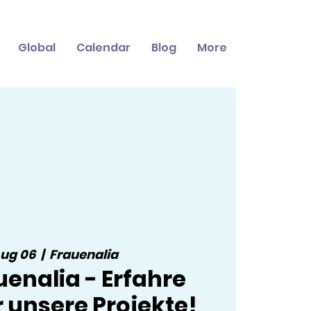
Global
Calendar
Blog
More
Aug 06
  |  
Frauenalia
enalia - Erfahre
 unsere Projekte!