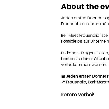
About the e
Jeden ersten Donnerstag i
Frauenalia erfahren möc
Bei "Meet Frauenalia" ste
Possible
 bis zur Untern
Du kannst Fragen stelle
besten zu deiner Situatio
vorbeikommen, wann imme
📅 Jeden ersten Donnerst
📍 Frauenalia, Karl-Marx-S
Komm vorbei!