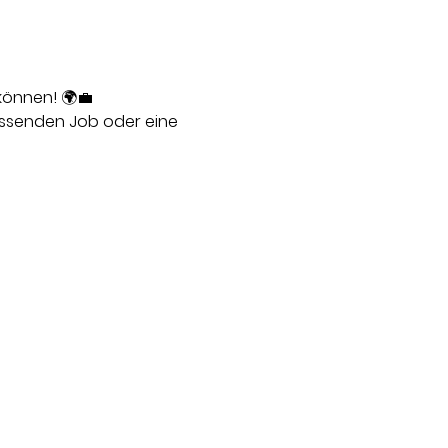
können! 🌍💼
assenden Job oder eine 