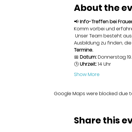
About the e
📢 
Info-Treffen bei Frauen
Komm vorbei und erfahre,
 Unser Team besteht aus 
Ausbildung zu finden, die
Termine.
📅 
Datum:
 Donnerstag 19
🕒 
Uhrzeit:
 14 Uhr 
Show More
Google Maps were blocked due to 
Share this e