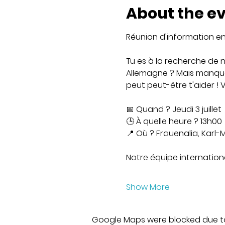
About the e
Réunion d'information en 
Tu es à la recherche de 
Allemagne ? Mais manques
peut peut-être t'aider ! V
📅 Quand ? Jeudi 3 juillet
🕒 À quelle heure ? 13h00
📍 Où ? Frauenalia, Karl-Ma
Notre équipe internationa
Show More
Google Maps were blocked due to 