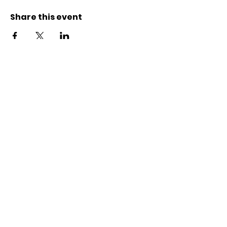
Share this event
Contact
Karl-Marx-Str. 78
12043
Berlin
info@frauenalia.com
Telefon
+
49 (0) 30 28 65 63 04
Follow us
Instagram
LinkedIn
YouTube
Facebook