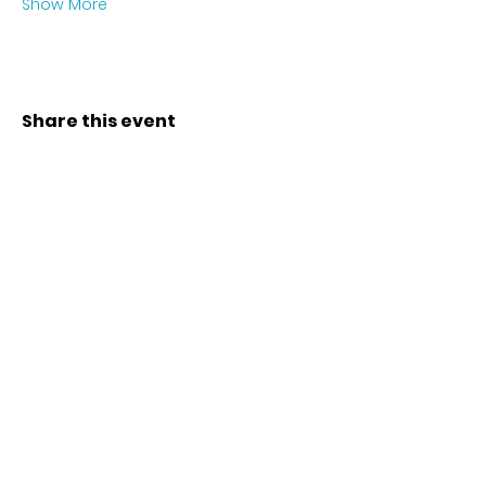
Show More
Share this event
Contact
Karl-Marx-Str. 78
12043
Berlin
info@frauenalia.com
Telefon
+
49 (0) 30 28 65 63 04
Follow us
Instagram