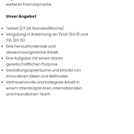
weiteren Fremdsprache
Unser Angebot
Teilzeit (27-29 Stunden/Woche)
Vergütung in Anlehnung an TVöD (EG 11) und
TVL (EG 10)
Eine herausfordernde und
abwechslungsreiche Arbeit
Eine Aufgabe mit einem klaren
gesellschaftlichen Purpose
Gestaltungsspielräume und Einsatz von
innovativen Ideen und Methoden
Vertrauensvolle und kollegiale Arbeit in
einem interdisziplinären, internationalen
und freundlichen Team
Deine Bewerbung kannst Du gerne bis zum
09.01.2026
an Begoña de la Marta richten:
info@frauenalia.com
Frauenalia gUG
Karl-Marx-Str. 78