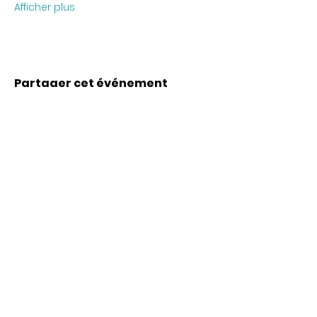
Afficher plus
Partager cet événement
Coordonnées
Karl-Marx-Str. 78
12043
Berlin
info@frauenalia.com
Téléphone
+
49 (0) 30 28 65 63 04
Suis-nous sur
Instagram