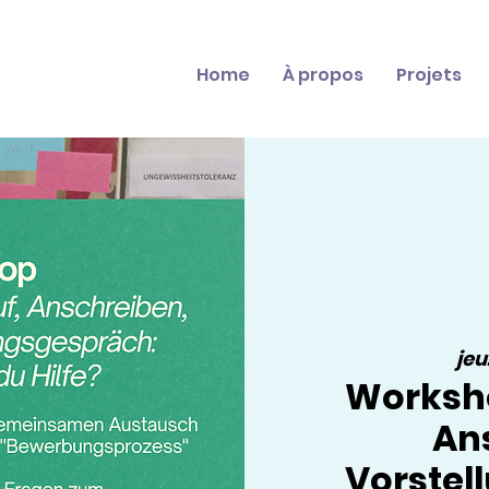
Home
À propos
Projets
jeu
Worksho
An
Vorstel