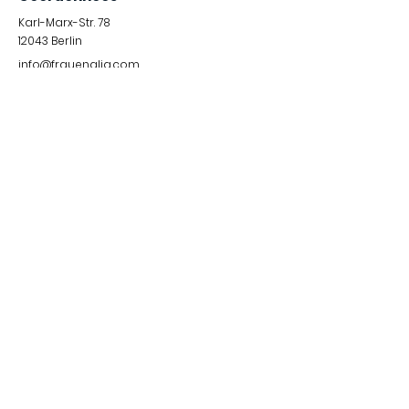
Karl-Marx-Str. 78
12043
Berlin
info@frauenalia.com
Téléphone
+
49 (0) 30 28 65 63 04
Suis-nous sur
Instagram
LinkedIn
YouTube
Facebook
Quick Links
Protections des données
© 2024 by Frauenalia.