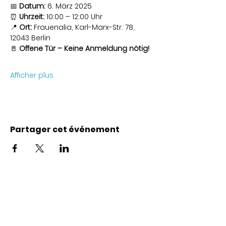
📅 
Datum:
 6. März 2025
⏰ 
Uhrzeit:
 10:00 – 12:00 Uhr
📍 
Ort:
 Frauenalia, Karl-Marx-Str. 78, 
12043 Berlin
🚪 
Offene Tür – Keine Anmeldung nötig!
Afficher plus
Partager cet événement
Coordonnées
Karl-Marx-Str. 78
12043
Berlin