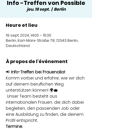
Info -Treffen von Possible
jeu. 19 sept.
  |  
Berlin
Heure et lieu
19 sept. 2024, 14:00 – 15:30
Berlin, Karl-Marx-Straße 78, 12043 Berlin,
Deutschland
À propos de l'événement
📢 
Info-Treffen bei Frauenalia!
Komm vorbei und erfahre, wie wir dich 
auf deinem beruflichen Weg 
unterstützen können! 🌍💼
 Unser Team besteht aus 
internationalen Frauen, die dich dabei 
begleiten, den passenden Job oder 
eine Ausbildung zu finden, die deinem 
Profil entspricht.
Termine.