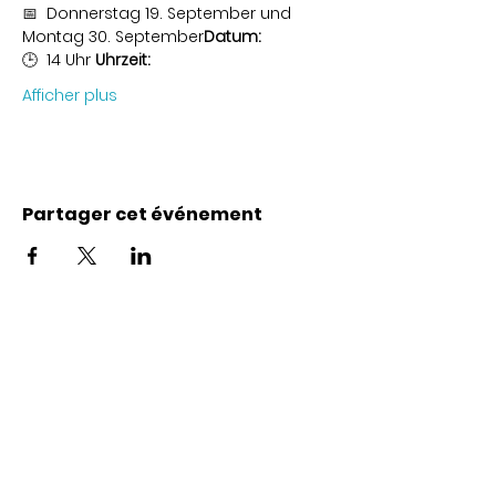
📅 
 Donnerstag 19. September und 
Montag 30. September
Datum:
🕒 
 14 Uhr 
Uhrzeit:
Afficher plus
Partager cet événement
Coordonnées
Karl-Marx-Str. 78
12043
Berlin
info@frauenalia.com
Téléphone
+
49 (0) 30 28 65 63 04