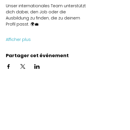
Unser internationales Team unterstützt 
dich dabei, den Job oder die 
Ausbildung zu finden, die zu deinem 
Profil passt. 🌍💼
Afficher plus
Partager cet événement
Coordonnées
Karl-Marx-Str. 78
12043
Berlin
info@frauenalia.com
Téléphone
+
49 (0) 30 28 65 63 04