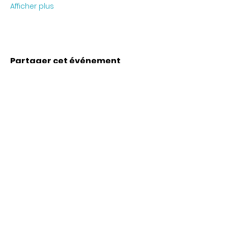
Afficher plus
Partager cet événement
Coordonnées
Karl-Marx-Str. 78
12043
Berlin
info@frauenalia.com
Téléphone
+
49 (0) 30 28 65 63 04
Suis-nous sur
Instagram