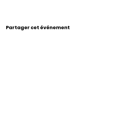
Partager cet événement
Coordonnées
Karl-Marx-Str. 78
12043
Berlin
info@frauenalia.com
Téléphone
+
49 (0) 30 28 65 63 04
Suis-nous sur
Instagram
LinkedIn