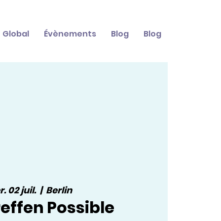
Global
Évènements
Blog
Blog
. 02 juil.
  |  
Berlin
effen Possible