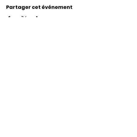
Partager cet événement
Coordonnées
Karl-Marx-Str. 78
12043
Berlin
info@frauenalia.com
Téléphone
+
49 (0) 30 28 65 63 04
Suis-nous sur
Instagram
LinkedIn
YouTube
Facebook