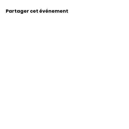
Partager cet événement
Coordonnées
Karl-Marx-Str. 78
12043
Berlin
info@frauenalia.com
Téléphone
+
49 (0) 30 28 65 63 04
Suis-nous sur
Instagram
LinkedIn
YouTube
Facebook